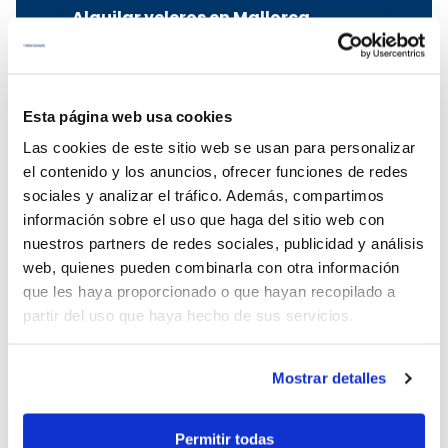
Alquilar veleros en Mallorca
Alquiler de veleros en Mallorca
Alquiler de velero en Palma de
Mallorca
Esta página web usa cookies
Alquilar velero en Pollensa
Las cookies de este sitio web se usan para personalizar
Alquiler de velero en Alcudia
el contenido y los anuncios, ofrecer funciones de redes
Alquiler velero Mallorca
sociales y analizar el tráfico. Además, compartimos
Charter velero Mallorca
información sobre el uso que haga del sitio web con
nuestros partners de redes sociales, publicidad y análisis
Alquilar goletas en el Mediterráneo
web, quienes pueden combinarla con otra información
que les haya proporcionado o que hayan recopilado a
Alquiler de goletas en Turquía
partir del uso que haya hecho de sus servicios.
Alquiler de goletas en Croacia
Alquiler de goletas en Grecia
Alquiler de goletas en Italia
Mostrar detalles
Alquilar barcos en Ibiza
Permitir todas