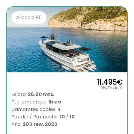
Arcadia 85
11.495€
21% Tax incl.
Eslora:
26.00 mts.
Pto. embarque:
Ibiza
Camarotes dobles:
4
Pax día / Pax noche:
10
/
10
Año:
2011 rew. 2023