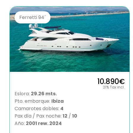
Ferretti 94´
10.890€
21% Tax incl.
Eslora:
29.26 mts.
Pto. embarque:
Ibiza
Camarotes dobles:
4
Pax día / Pax noche:
12
/
10
Año:
2001 rew. 2024