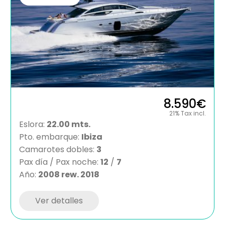
8.590€
21% Tax incl.
Eslora:
22.00 mts.
Pto. embarque:
Ibiza
Camarotes dobles:
3
Pax día / Pax noche:
12
/
7
Año:
2008 rew. 2018
Ver detalles