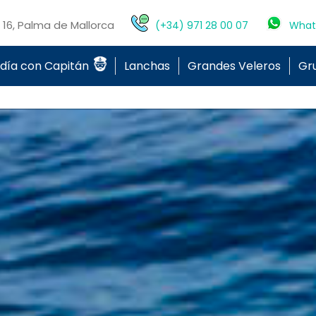
o 16, Palma de Mallorca
(+34) 971 28 00 07
What
 día con Capitán
Lanchas
Grandes Veleros
Gr