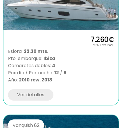
7.260€
21% Tax incl.
Eslora:
22.30 mts.
Pto. embarque:
Ibiza
Camarotes dobles:
4
Pax día / Pax noche:
12
/
8
Año:
2010 rew. 2018
Ver detalles
Vanquish 82