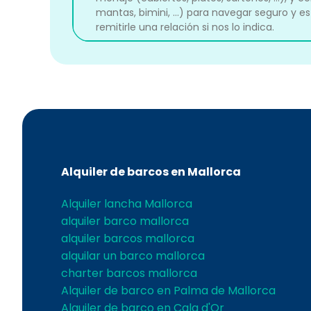
mantas, bimini, ...) para navegar seguro 
remitirle una relación si nos lo indica.
Alquiler de barcos en Mallorca
Alquiler lancha Mallorca
alquiler barco mallorca
alquiler barcos mallorca
alquilar un barco mallorca
charter barcos mallorca
Alquiler de barco en Palma de Mallorca
Alquiler de barco en Cala d'Or