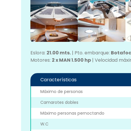
Eslora:
21.00 mts.
|
Pto. embarque:
Botafoch
Motores:
2 x MAN 1.500 hp
|
Velocidad máx
Características
Máximo de personas
Camarotes dobles
Máximo personas pernoctando
W.C