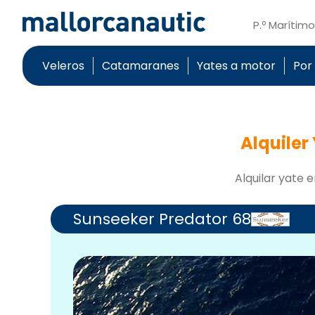
P.º Marítim
Veleros
Catamaranes
Yates a motor
Por
Alquiler
Alquilar yate e
Sunseeker Predator 68