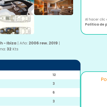
Al hacer clic
Política de 
 - Ibiza
|
Año:
2006 rew. 2019
|
ima:
32
Kts
12
Po
3
6
3