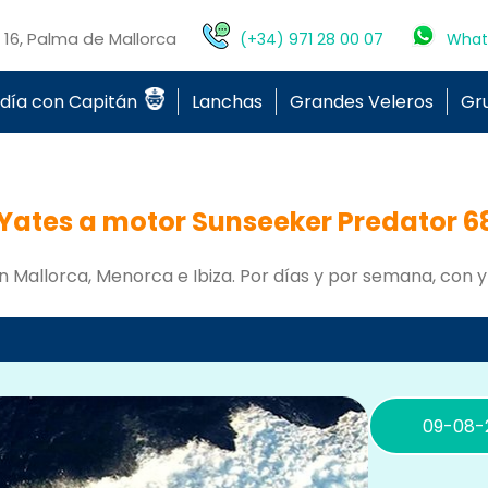
o 16, Palma de Mallorca
(+34) 971 28 00 07
What
 día con Capitán
Lanchas
Grandes Veleros
Gr
 Yates a motor Sunseeker Predator 68
n Mallorca, Menorca e Ibiza. Por días y por semana, con y 