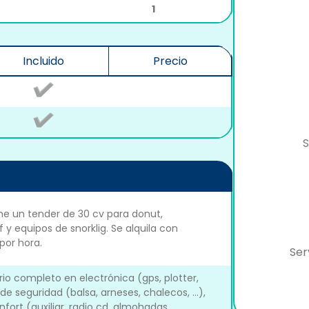
1
Incluido
Precio
S
ne un tender de 30 cv para donut,
 y equipos de snorklig. Se alquila con
por hora.
Ser
o completo en electrónica (gps, plotter,
 de seguridad (balsa, arneses, chalecos, ...),
onfort (auxiliar, radio cd, almohadas,