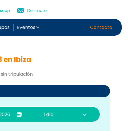
sapp
Contacto
upos
Eventos
Contacto
 en Ibiza
sin tripulación.