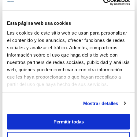
2.880€
21% Tax incl.
Eslora:
10.40 mts.
Esta página web usa cookies
Pto. embarque:
Arenal - Palma
Camarotes dobles:
2
Las cookies de este sitio web se usan para personalizar
Nº personas:
4
el contenido y los anuncios, ofrecer funciones de redes
Año:
2013
sociales y analizar el tráfico. Además, compartimos
información sobre el uso que haga del sitio web con
nuestros partners de redes sociales, publicidad y análisis
Ver detalles
web, quienes pueden combinarla con otra información
que les haya proporcionado o que hayan recopilado a
partir del uso que haya hecho de sus servicios.
Jeanneau Sun Odyssey 349
Mostrar detalles
Permitir todas