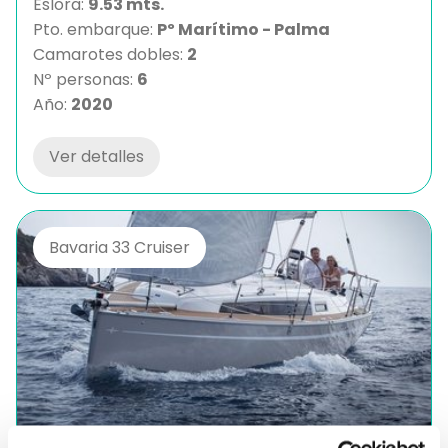
Eslora:
9.53 mts.
Pto. embarque:
Pº Marítimo - Palma
Camarotes dobles:
2
Nº personas:
6
Año:
2020
Ver detalles
Bavaria 33 Cruiser