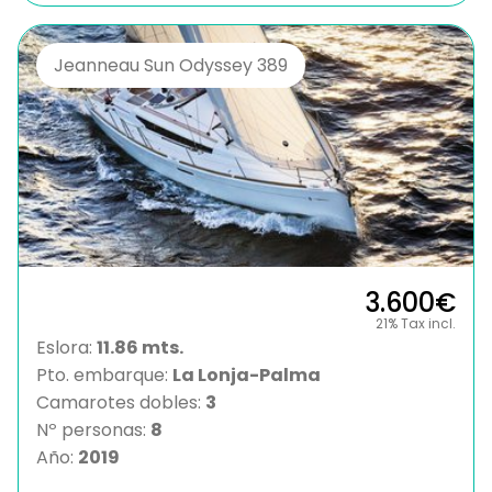
Jeanneau Sun Odyssey 389
3.600€
21% Tax incl.
Eslora:
11.86 mts.
Pto. embarque:
La Lonja-Palma
Camarotes dobles:
3
Nº personas:
8
Año:
2019