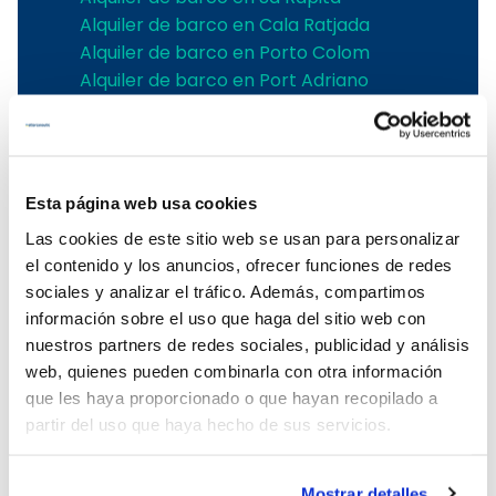
Alquiler de barco en Cala Ratjada
Alquiler de barco en Porto Colom
Alquiler de barco en Port Adriano
Alquiler de barco en Andratx
Alquiler de barco en Soller
Alquiler de velero en Pollensa
Alquiler de barco en Alcudia
Esta página web usa cookies
Alquiler de barcos en Pollensa
Las cookies de este sitio web se usan para personalizar
Alquiler barcos Puerto de Andratx
el contenido y los anuncios, ofrecer funciones de redes
Alquiler de barcos en Palma de
sociales y analizar el tráfico. Además, compartimos
Mallorca
información sobre el uso que haga del sitio web con
Alquiler embarcaciones Mallorca
nuestros partners de redes sociales, publicidad y análisis
Alquiler de barcos en Puerto Portals
web, quienes pueden combinarla con otra información
Alquiler de barcos con patrón en
que les haya proporcionado o que hayan recopilado a
Mallorca
partir del uso que haya hecho de sus servicios.
Alquiler de barcos en el Club de Mar
Alquiler de barcos en Port de Soller
Alquiler de barcos sin licencia en
Mostrar detalles