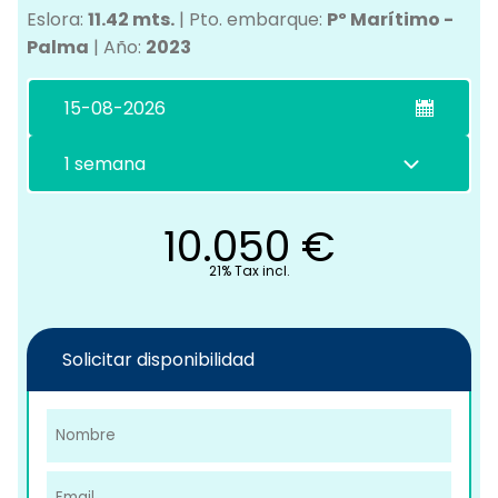
Eslora:
11.42 mts.
|
Pto. embarque:
Pº Marítimo -
Palma
|
Año:
2023
C
10.050
€
21% Tax incl.
Solicitar disponibilidad