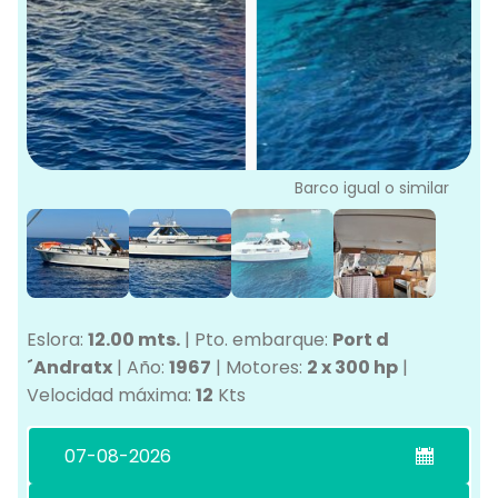
L
G
Ve
G
Barco igual o similar
Eslora:
12.00 mts.
|
Pto. embarque:
Port d
´Andratx
|
Año:
1967
|
Motores:
2 x 300 hp
|
Velocidad máxima:
12
Kts