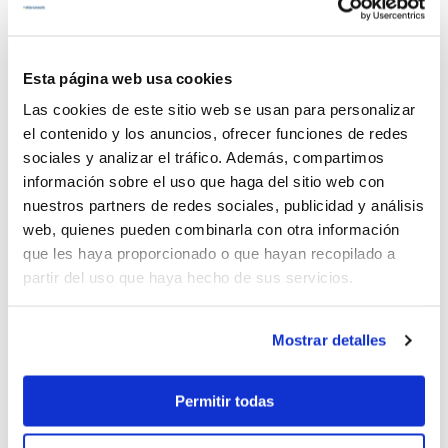
Alquiler barcos Puerto de Andratx
Alquiler de barcos en Palma de
Mallorca
Esta página web usa cookies
Alquiler embarcaciones Mallorca
Alquiler de barcos en Puerto Portals
Las cookies de este sitio web se usan para personalizar
el contenido y los anuncios, ofrecer funciones de redes
Alquiler de barcos con patrón en
sociales y analizar el tráfico. Además, compartimos
Mallorca
información sobre el uso que haga del sitio web con
Alquiler de barcos en el Club de Mar
nuestros partners de redes sociales, publicidad y análisis
Alquiler de barcos en Port de Soller
web, quienes pueden combinarla con otra información
Alquiler de barcos sin licencia en
que les haya proporcionado o que hayan recopilado a
Mallorca
partir del uso que haya hecho de sus servicios.
Los mejores astilleros
Mostrar detalles
Alquiler velero Jeanneau Mallorca
Alquiler velero Bavaria Mallorca
Permitir todas
Alquiler velero Bénéteau Mallorca
Alquilar velero Dufour Mallorca