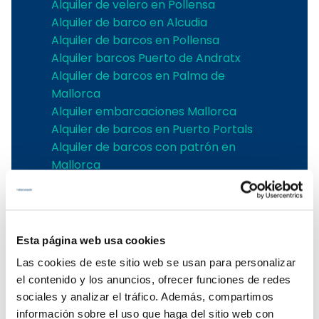
Alquiler de velero en Pollensa
Alquiler de barco en Alcudia
Alquiler de barcos en Pollensa
Alquiler barcos Puerto de Andratx
Alquiler de barcos en Palma de
Mallorca
Alquiler embarcaciones Mallorca
Alquiler de barcos en Puerto Portals
Alquiler de barcos con patrón en
Mallorca
Alquiler de barcos en el Club de Mar
Alquiler de barcos en Port de Soller
Alquiler de barcos sin licencia en
Mallorca
Esta página web usa cookies
Las cookies de este sitio web se usan para personalizar
Los mejores astilleros
el contenido y los anuncios, ofrecer funciones de redes
sociales y analizar el tráfico. Además, compartimos
Alquiler velero Jeanneau Mallorca
información sobre el uso que haga del sitio web con