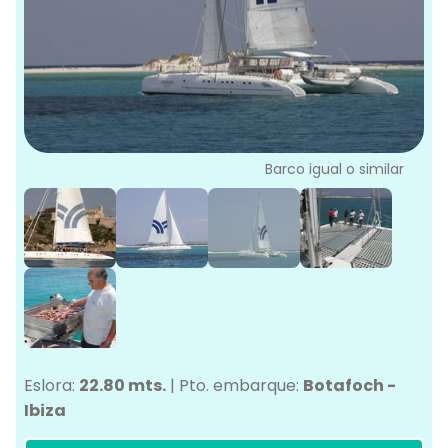
L
G
Ve
G
Barco igual o similar
Eslora:
22.80 mts.
|
Pto. embarque:
Botafoch -
Ibiza