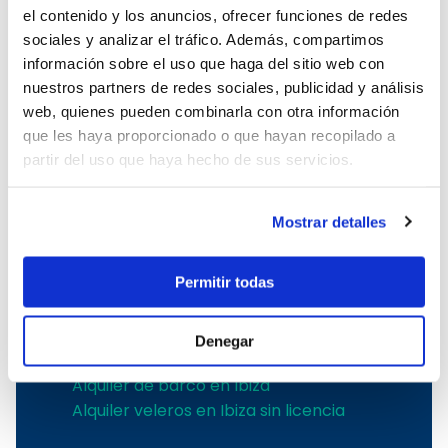
el contenido y los anuncios, ofrecer funciones de redes
Alquiler de goletas en Croacia
sociales y analizar el tráfico. Además, compartimos
Alquiler de goletas en Grecia
información sobre el uso que haga del sitio web con
Alquiler de goletas en Italia
nuestros partners de redes sociales, publicidad y análisis
web, quienes pueden combinarla con otra información
Alquilar barcos en Ibiza
que les haya proporcionado o que hayan recopilado a
Alquiler de yates en Ibiza
partir del uso que haya hecho de sus servicios.
Alquiler velero Ibiza
Alquiler de barcos en Ibiza
Mostrar detalles
Alquiler de catamaranes en Ibiza
Ibiza barco alquiler
Permitir todas
Alquiler de veleros en Ibiza
Alquiler barco Ibiza con patron
Alquiler de barcos en Ibiza baratos
Denegar
Alquiler barco Ibiza
Alquiler de barco en Ibiza
Alquiler veleros en Ibiza sin licencia