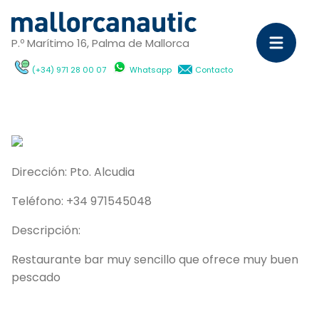
P.º Marítimo 16, Palma de Mallorca
(+34) 971 28 00 07
Whatsapp
Contacto
Ve
C
Ya
Dirección:
Pto. Alcudia
a
m
Teléfono:
+34 971545048
Po
Descripción:
dí
Restaurante bar muy sencillo que ofrece muy buen
c
pescado
Ca