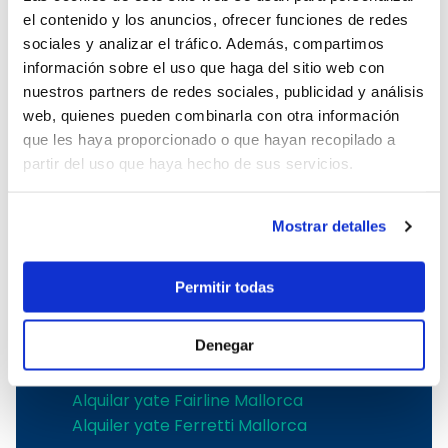
Alquiler de barcos sin licencia en
el contenido y los anuncios, ofrecer funciones de redes
Mallorca
sociales y analizar el tráfico. Además, compartimos
información sobre el uso que haga del sitio web con
Los mejores astilleros
nuestros partners de redes sociales, publicidad y análisis
web, quienes pueden combinarla con otra información
Alquiler velero Jeanneau Mallorca
que les haya proporcionado o que hayan recopilado a
Alquiler velero Bavaria Mallorca
partir del uso que haya hecho de sus servicios.
Alquiler velero Bénéteau Mallorca
Alquilar velero Dufour Mallorca
Alquiler velero Hanse en Mallorca
Mostrar detalles
Alquiler catamarán Catana Bali
Mallorca
Permitir todas
Alquiler catamarán Lagoon Mallorca
Alquiler catamarán Fountaine Pajot
Denegar
Mallorca
Alquiler yate Sunseeker Mallorca
Alquilar yate Fairline Mallorca
Alquiler yate Ferretti Mallorca