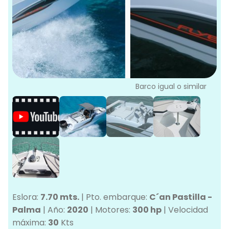
L
G
Ve
G
Barco igual o similar
Eslora:
7.70 mts.
|
Pto. embarque:
C´an Pastilla -
Palma
|
Año:
2020
|
Motores:
300 hp
|
Velocidad
máxima:
30
Kts