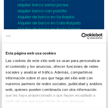
alquiler barco santa ponsa
alquiler barco can pastilla
Alquiler de barco en Sa Rapita
Alquiler de barco en Cala Ratjada
Alquiler de barco en Porto Colom
Alquiler de barco en Port Adriano
Alquiler de barco en Andratx
Alquiler de barco en Soller
Alquiler de velero en Pollensa
Esta página web usa cookies
Alquiler de barco en Alcudia
Las cookies de este sitio web se usan para personalizar
Alquiler de barcos en Pollensa
el contenido y los anuncios, ofrecer funciones de redes
Alquiler barcos Puerto de Andratx
sociales y analizar el tráfico. Además, compartimos
Alquiler de barcos en Palma de
información sobre el uso que haga del sitio web con
Mallorca
nuestros partners de redes sociales, publicidad y análisis
Alquiler embarcaciones Mallorca
web, quienes pueden combinarla con otra información
Alquiler de barcos en Puerto Portals
que les haya proporcionado o que hayan recopilado a
Alquiler de barcos con patrón en
partir del uso que haya hecho de sus servicios.
Mallorca