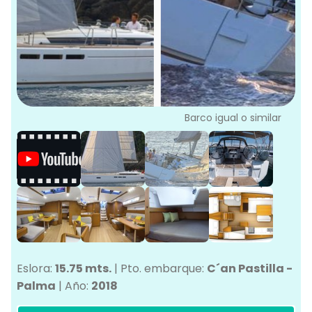
L
G
Ve
G
Barco igual o similar
Eslora:
15.75 mts.
|
Pto. embarque:
C´an Pastilla -
Palma
|
Año:
2018