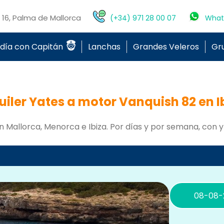
o 16, Palma de Mallorca
(+34) 971 28 00 07
What
 día con Capitán
Lanchas
Grandes Veleros
Gr
uiler Yates a motor Vanquish 82 en I
n Mallorca, Menorca e Ibiza. Por días y por semana, con y 