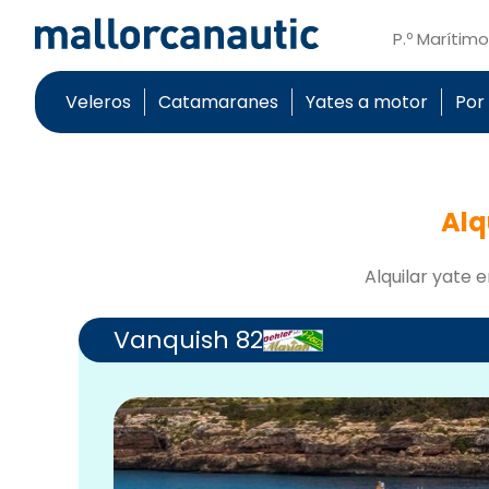
P.º Marítim
Veleros
Catamaranes
Yates a motor
Por
Alq
Alquilar yate e
Vanquish 82