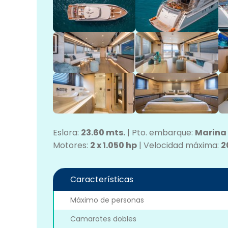
Eslora:
23.60 mts.
|
Pto. embarque:
Marina 
Motores:
2 x 1.050 hp
|
Velocidad máxima:
2
Características
Máximo de personas
Camarotes dobles