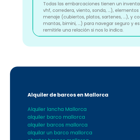
Todas las embarcaciones tienen un inventari
vhf, corredera, viento, sonda, ...), elementos
menaje (cubiertos, platos, sartenes, ...), y c
mantas, bimini, ...) para navegar seguro 
remitirle una relación si nos lo indica.
Alquiler de barcos en Mallorca
Alquiler lancha Mallorca
alquiler barco mallorca
alquiler barcos mallorca
alquilar un barco mallorca