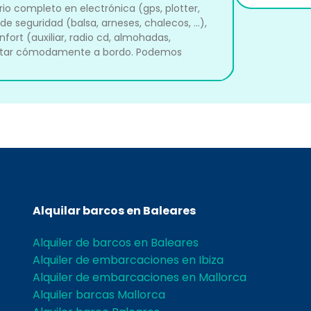
o completo en electrónica (gps, plotter,
 de seguridad (balsa, arneses, chalecos, ...),
onfort (auxiliar, radio cd, almohadas,
y estar cómodamente a bordo. Podemos
Alquilar barcos en Baleares
Alquiler de barcos en Baleares
Alquiler de embarcaciones en Ibiza
Alquiler de embarcaciones en Mallorca
Alquiler barcas Mallorca