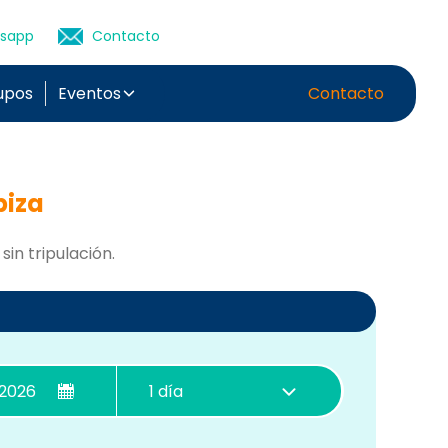
sapp
Contacto
upos
Eventos
Contacto
biza
sin tripulación.