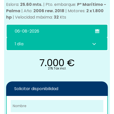
Eslora:
25.60 mts.
|
Pto. embarque:
Pº Marítimo -
Palma
|
Año:
2006 rew. 2018
|
Motores:
2 x 1.800
hp
|
Velocidad máxima:
32
Kts
C
7.000
€
21% Tax incl.
Solicitar disponibilidad