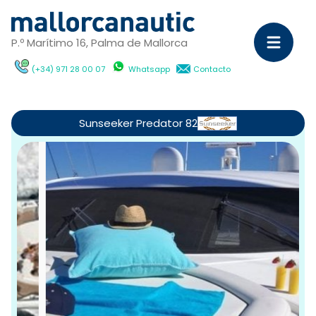
P.º Marítimo 16, Palma de Mallorca
(+34) 971 28 00 07
Whatsapp
Contacto
Ve
Sunseeker Predator 82
C
Ya
a
m
Po
dí
c
Ca