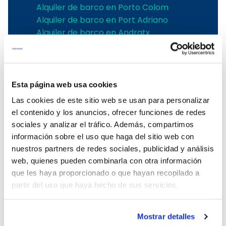
Alquiler de barco en Porto Colom
Alquiler de barco en Port Adriano
Alquiler de barco en Andratx
Alquiler de barco en Soller
Alquiler de velero en Pollensa
Alquiler de barco en Alcudia
Alquiler de barcos en Pollensa
Esta página web usa cookies
Alquiler barcos Puerto de Andratx
Las cookies de este sitio web se usan para personalizar
Alquiler de barcos en Palma de
el contenido y los anuncios, ofrecer funciones de redes
Mallorca
sociales y analizar el tráfico. Además, compartimos
Alquiler embarcaciones Mallorca
información sobre el uso que haga del sitio web con
Alquiler de barcos en Puerto Portals
nuestros partners de redes sociales, publicidad y análisis
Alquiler de barcos con patrón en
web, quienes pueden combinarla con otra información
Mallorca
que les haya proporcionado o que hayan recopilado a
Alquiler de barcos en el Club de Mar
partir del uso que haya hecho de sus servicios.
Alquiler de barcos en Port de Soller
Alquiler de barcos sin licencia en
Mostrar detalles
Mallorca