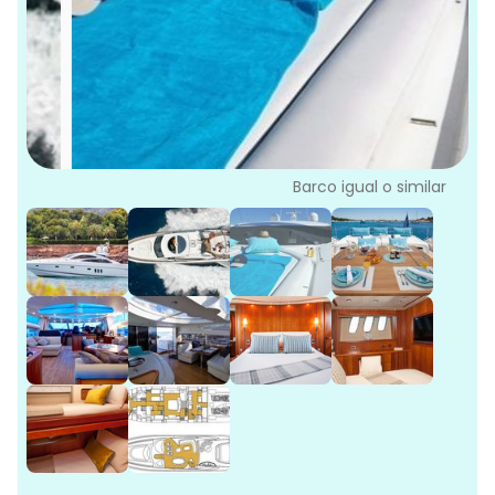
L
G
Ve
G
Barco igual o similar