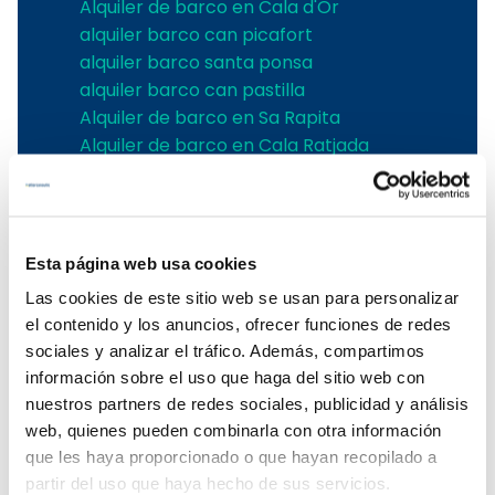
Alquiler de barco en Cala d'Or
alquiler barco can picafort
alquiler barco santa ponsa
alquiler barco can pastilla
Alquiler de barco en Sa Rapita
Alquiler de barco en Cala Ratjada
Alquiler de barco en Porto Colom
Alquiler de barco en Port Adriano
Alquiler de barco en Andratx
Alquiler de barco en Soller
Esta página web usa cookies
Alquiler de velero en Pollensa
Las cookies de este sitio web se usan para personalizar
Alquiler de barco en Alcudia
el contenido y los anuncios, ofrecer funciones de redes
Alquiler de barcos en Pollensa
sociales y analizar el tráfico. Además, compartimos
Alquiler barcos Puerto de Andratx
información sobre el uso que haga del sitio web con
Alquiler de barcos en Palma de
nuestros partners de redes sociales, publicidad y análisis
Mallorca
web, quienes pueden combinarla con otra información
Alquiler embarcaciones Mallorca
que les haya proporcionado o que hayan recopilado a
Alquiler de barcos en Puerto Portals
partir del uso que haya hecho de sus servicios.