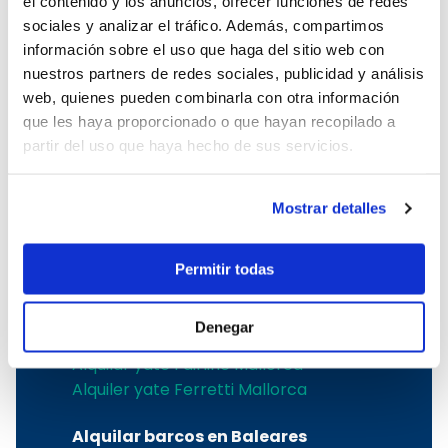
el contenido y los anuncios, ofrecer funciones de redes
sociales y analizar el tráfico. Además, compartimos
Los mejores astilleros
información sobre el uso que haga del sitio web con
nuestros partners de redes sociales, publicidad y análisis
Alquiler velero Jeanneau Mallorca
web, quienes pueden combinarla con otra información
Alquiler velero Bavaria Mallorca
que les haya proporcionado o que hayan recopilado a
Alquiler velero Bénéteau Mallorca
partir del uso que haya hecho de sus servicios.
Alquilar velero Dufour Mallorca
Alquiler velero Hanse en Mallorca
Mostrar detalles
Alquiler catamarán Catana Bali
Mallorca
Alquiler catamarán Lagoon Mallorca
Permitir todas
Alquiler catamarán Fountaine Pajot
Mallorca
Denegar
Alquiler yate Sunseeker Mallorca
Alquilar yate Fairline Mallorca
Alquiler yate Ferretti Mallorca
Alquilar barcos en Baleares