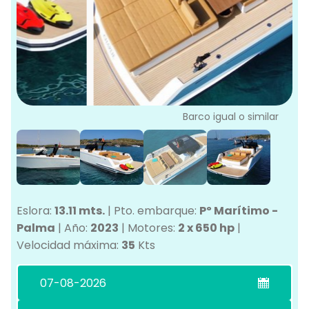
L
G
Ve
G
Barco igual o similar
Eslora:
13.11 mts.
|
Pto. embarque:
Pº Marítimo -
Palma
|
Año:
2023
|
Motores:
2 x 650 hp
|
Velocidad máxima:
35
Kts