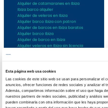
Alquiler de catamaranes en Ibiza
Ibiza barco alquiler
Alquiler de veleros en Ibiza
Alquiler barco Ibiza con patron
Alquiler de barcos en Ibiza baratos
Alquiler barco Ibiza
Alquiler de barco en Ibiza
Alquiler veleros en Ibiza sin licencia
Day chárter con Capitán
Day chárter con Capitán en Baleares
Esta página web usa cookies
Day chárter con Patrón en Mallorca
Las cookies de este sitio web se usan para personalizar el c
Day charter Mallorca
anuncios, ofrecer funciones de redes sociales y analizar el tr
Además, compartimos información sobre el uso que haga del
Alquilar yates en Mallorca
nuestros partners de redes sociales, publicidad y análisis w
Alquiler de yates en Mallorca
pueden combinarla con otra información que les haya propo
hayan recopilado a partir del uso que haya hecho de sus serv