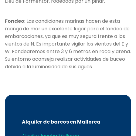
Déu de Formentor, rodeados por un pinar.
Fondeo
: Las condiciones marinas hacen de esta
manga de mar un excelente lugar para el fondeo de
embarcaciones, ya que es muy segura frente a los
C
vientos de N. Es importante vigilar los vientos del E y
W. Fondearemos entre 3 y 6 metros en roca y arena.
Su entorno aconseja realizar actividades de buceo
debido a la luminosidad de sus aguas.
Alquiler de barcos en Mallorca
Alquiler lancha Mallorca