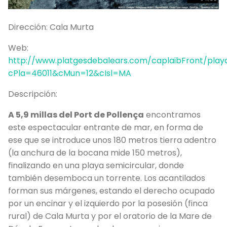
L
Dirección:
Cala Murta
G
Ve
Web:
http://www.platgesdebalears.com/caplaibFront/playa
G
cPla=46011&cMun=12&cIsl=MA
Descripción:
A 5,9 millas del Port de Pollença
encontramos
este espectacular entrante de mar, en forma de
ese que se introduce unos 180 metros tierra adentro
(la anchura de la bocana mide 150 metros),
finalizando en una playa semicircular, donde
también desemboca un torrente. Los acantilados
forman sus márgenes, estando el derecho ocupado
por un encinar y el izquierdo por la posesión (finca
rural) de Cala Murta y por el oratorio de la Mare de