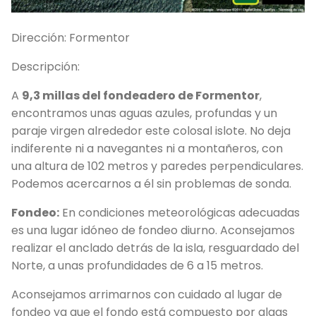
L
Dirección:
Formentor
G
Ve
Descripción:
G
A
9,3 millas del fondeadero de Formentor
,
encontramos unas aguas azules, profundas y un
paraje virgen alrededor este colosal islote. No deja
indiferente ni a navegantes ni a montañeros, con
una altura de 102 metros y paredes perpendiculares.
Podemos acercarnos a él sin problemas de sonda.
Fondeo:
En condiciones meteorológicas adecuadas
es una lugar idóneo de fondeo diurno. Aconsejamos
realizar el anclado detrás de la isla, resguardado del
Norte, a unas profundidades de 6 a 15 metros.
Aconsejamos arrimarnos con cuidado al lugar de
fondeo ya que el fondo está compuesto por algas