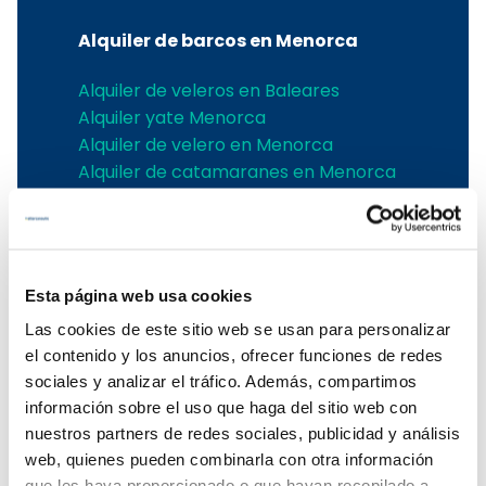
Alquiler de barcos en Menorca
Alquiler de veleros en Baleares
Alquiler yate Menorca
Alquiler de velero en Menorca
Alquiler de catamaranes en Menorca
Alquiler barco Menorca
Alquiler catamaran Menorca
Alquiler lanchas Ciutadella
Alquiler barco Mahon
Esta página web usa cookies
Alquilar barco Menorca
Las cookies de este sitio web se usan para personalizar
Alquilar veleros en Mallorca
el contenido y los anuncios, ofrecer funciones de redes
sociales y analizar el tráfico. Además, compartimos
Alquiler de veleros en Mallorca
información sobre el uso que haga del sitio web con
Alquiler de velero en Palma de
nuestros partners de redes sociales, publicidad y análisis
Mallorca
web, quienes pueden combinarla con otra información
que les haya proporcionado o que hayan recopilado a