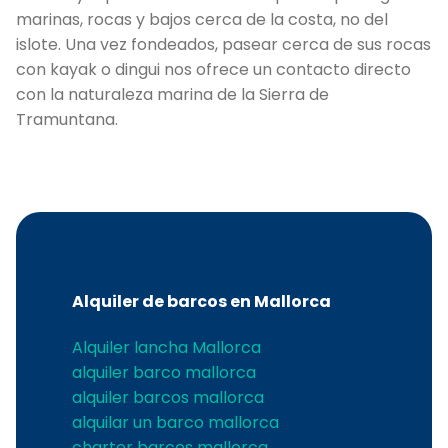
marinas, rocas y bajos cerca de la costa, no del
islote. Una vez fondeados, pasear cerca de sus rocas
con kayak o dingui nos ofrece un contacto directo
con la naturaleza marina de la Sierra de
Tramuntana.
C
Alquiler de barcos en Mallorca
Alquiler lancha Mallorca
alquiler barco mallorca
alquiler barcos mallorca
alquilar un barco mallorca
charter barcos mallorca