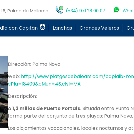
o 16, Palma de Mallorca
(+34) 971 28 00 07
What
 día con Capitán
Lanchas
Grandes Veleros
Gr
Dirección:
Palma Nova
Web:
http://www.platgesdebalears.com/caplaibFront
cPla=18409&cMun=4&cIsl=MA
Descripción:
A 1,3 millas de Puerto Portals.
Situada entre Punta Ne
forma parte del conjunto de tres playas: Palma Nova,
Los alojamientos vacacionales, locales nocturnos y ot