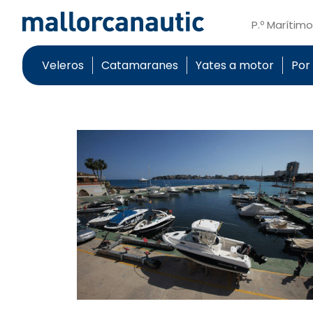
P.º Marítim
Veleros
Catamaranes
Yates a motor
Por