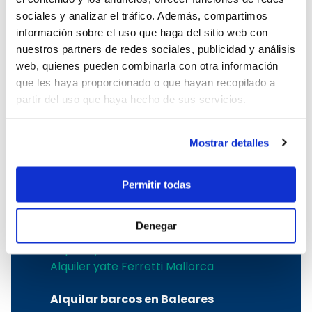
sociales y analizar el tráfico. Además, compartimos
Los mejores astilleros
información sobre el uso que haga del sitio web con
nuestros partners de redes sociales, publicidad y análisis
Alquiler velero Jeanneau Mallorca
web, quienes pueden combinarla con otra información
Alquiler velero Bavaria Mallorca
que les haya proporcionado o que hayan recopilado a
Alquiler velero Bénéteau Mallorca
partir del uso que haya hecho de sus servicios.
Alquilar velero Dufour Mallorca
Alquiler velero Hanse en Mallorca
Mostrar detalles
Alquiler catamarán Catana Bali
Mallorca
Alquiler catamarán Lagoon Mallorca
Permitir todas
Alquiler catamarán Fountaine Pajot
Mallorca
Denegar
Alquiler yate Sunseeker Mallorca
Alquilar yate Fairline Mallorca
Alquiler yate Ferretti Mallorca
Alquilar barcos en Baleares