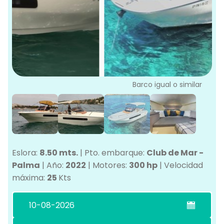
L
G
Ve
G
Barco igual o similar
Eslora:
8.50 mts.
|
Pto. embarque:
Club de Mar -
Palma
|
Año:
2022
|
Motores:
300 hp
|
Velocidad
máxima:
25
Kts