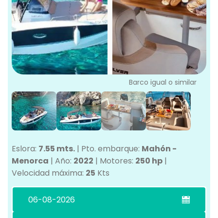
L
G
Ve
G
Barco igual o similar
Eslora:
7.55 mts.
|
Pto. embarque:
Mahón -
Menorca
|
Año:
2022
|
Motores:
250 hp
|
Velocidad máxima:
25
Kts