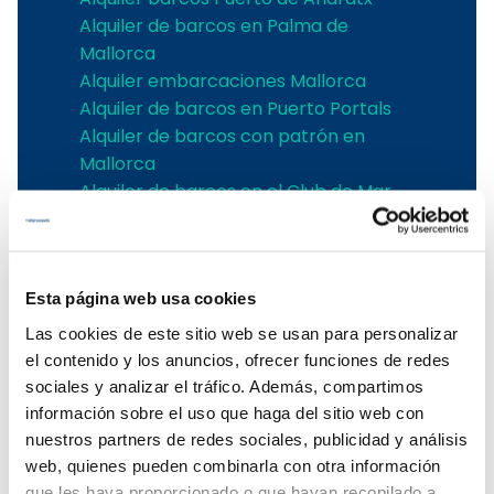
Alquiler de barcos en Palma de
Mallorca
Alquiler embarcaciones Mallorca
Alquiler de barcos en Puerto Portals
Alquiler de barcos con patrón en
Mallorca
Alquiler de barcos en el Club de Mar
Alquiler de barcos en Port de Soller
Los mejores astilleros
Esta página web usa cookies
Alquiler velero Jeanneau Mallorca
Las cookies de este sitio web se usan para personalizar
Alquiler velero Bavaria Mallorca
el contenido y los anuncios, ofrecer funciones de redes
Alquiler velero Bénéteau Mallorca
sociales y analizar el tráfico. Además, compartimos
Alquilar velero Dufour Mallorca
información sobre el uso que haga del sitio web con
Alquiler velero Hanse en Mallorca
nuestros partners de redes sociales, publicidad y análisis
Alquiler catamarán Catana Bali
web, quienes pueden combinarla con otra información
Mallorca
que les haya proporcionado o que hayan recopilado a