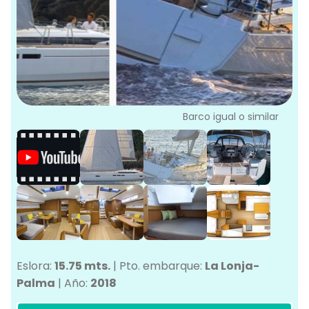
L
G
Ve
G
Barco igual o similar
Eslora:
15.75 mts.
|
Pto. embarque:
La Lonja-
Palma
|
Año:
2018