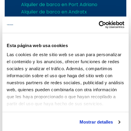
Alquiler de barco en Port Adriano
Alquiler de barco en Andratx
Alquiler de barco en Soller
Alquiler de velero en Pollensa
Alquiler de barco en Alcudia
Alquiler de barcos en Pollensa
Esta página web usa cookies
Alquiler barcos Puerto de Andratx
Las cookies de este sitio web se usan para personalizar
Alquiler de barcos en Palma de
el contenido y los anuncios, ofrecer funciones de redes
Mallorca
sociales y analizar el tráfico. Además, compartimos
Alquiler embarcaciones Mallorca
información sobre el uso que haga del sitio web con
Alquiler de barcos en Puerto Portals
nuestros partners de redes sociales, publicidad y análisis
Alquiler de barcos con patrón en
web, quienes pueden combinarla con otra información
Mallorca
que les haya proporcionado o que hayan recopilado a
Alquiler de barcos en el Club de Mar
partir del uso que haya hecho de sus servicios.
Alquiler de barcos en Port de Soller
Alquiler de barcos sin licencia en
Mallorca
Mostrar detalles