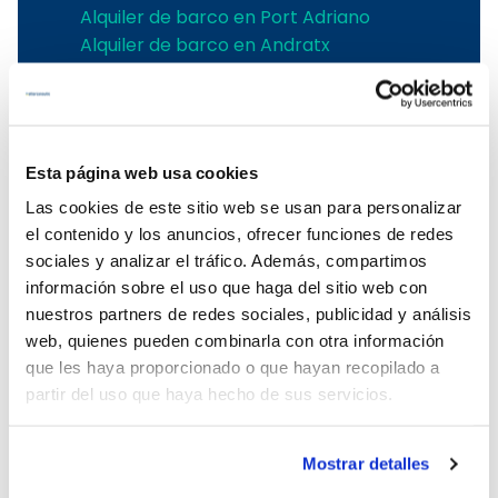
Alquiler de barco en Port Adriano
Alquiler de barco en Andratx
Alquiler de barco en Soller
Alquiler de velero en Pollensa
Alquiler de barco en Alcudia
Alquiler de barcos en Pollensa
Esta página web usa cookies
Alquiler barcos Puerto de Andratx
Las cookies de este sitio web se usan para personalizar
Alquiler de barcos en Palma de
el contenido y los anuncios, ofrecer funciones de redes
Mallorca
sociales y analizar el tráfico. Además, compartimos
Alquiler embarcaciones Mallorca
información sobre el uso que haga del sitio web con
Alquiler de barcos en Puerto Portals
nuestros partners de redes sociales, publicidad y análisis
Alquiler de barcos con patrón en
web, quienes pueden combinarla con otra información
Mallorca
que les haya proporcionado o que hayan recopilado a
Alquiler de barcos en el Club de Mar
partir del uso que haya hecho de sus servicios.
Alquiler de barcos en Port de Soller
Alquiler de barcos sin licencia en
Mallorca
Mostrar detalles