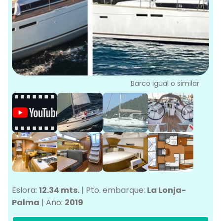
L
G
Ve
G
Barco igual o similar
Eslora:
12.34 mts.
|
Pto. embarque:
La Lonja-
Palma
|
Año:
2019