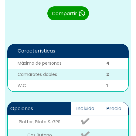
Compartir
Características
Máximo de personas
4
Camarotes dobles
2
W.C
1
Opciones
Incluido
Precio
Plotter, Piloto & GPS
Gas Butano