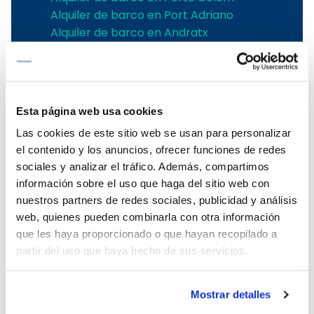
Alquiler de barco en Port Adriano
Alquiler de barco en Andratx
Alquiler de barco en Soller
Alquiler de velero en Pollensa
Alquiler de barco en Alcudia
Alquiler de barcos en Pollensa
Esta página web usa cookies
Alquiler barcos Puerto de Andratx
Las cookies de este sitio web se usan para personalizar
Alquiler de barcos en Palma de
el contenido y los anuncios, ofrecer funciones de redes
Mallorca
sociales y analizar el tráfico. Además, compartimos
Alquiler embarcaciones Mallorca
información sobre el uso que haga del sitio web con
Alquiler de barcos en Puerto Portals
nuestros partners de redes sociales, publicidad y análisis
Alquiler de barcos con patrón en
web, quienes pueden combinarla con otra información
Mallorca
que les haya proporcionado o que hayan recopilado a
Alquiler de barcos en el Club de Mar
partir del uso que haya hecho de sus servicios.
Alquiler de barcos en Port de Soller
Alquiler de barcos sin licencia en
Mallorca
Mostrar detalles