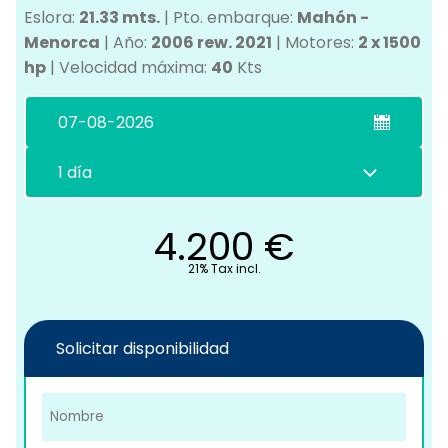
Eslora:
21.33 mts.
|
Pto. embarque:
Mahón -
Menorca
|
Año:
2006 rew. 2021
|
Motores:
2 x 1500
hp
|
Velocidad máxima:
40
Kts
C
4.200
€
21% Tax incl.
Solicitar disponibilidad