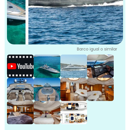
L
G
Ve
G
Barco igual o similar