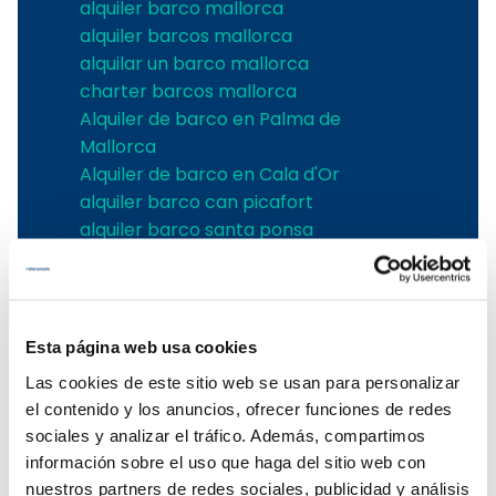
alquiler barco mallorca
alquiler barcos mallorca
alquilar un barco mallorca
charter barcos mallorca
Alquiler de barco en Palma de
Mallorca
Alquiler de barco en Cala d'Or
alquiler barco can picafort
alquiler barco santa ponsa
alquiler barco can pastilla
Alquiler de barco en Sa Rapita
Alquiler de barco en Cala Ratjada
Alquiler de barco en Porto Colom
Esta página web usa cookies
Alquiler de barco en Port Adriano
Las cookies de este sitio web se usan para personalizar
Alquiler de barco en Andratx
el contenido y los anuncios, ofrecer funciones de redes
Alquiler de barco en Soller
sociales y analizar el tráfico. Además, compartimos
Alquiler de velero en Pollensa
información sobre el uso que haga del sitio web con
Alquiler de barco en Alcudia
nuestros partners de redes sociales, publicidad y análisis