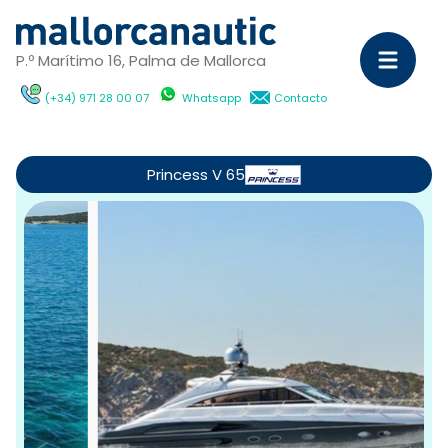
P.º Marítimo 16, Palma de Mallorca
(+34) 971 28 00 07
Whatsapp
Contacto
Ve
Princess V 65
C
Ya
a
m
Po
dí
c
Ca