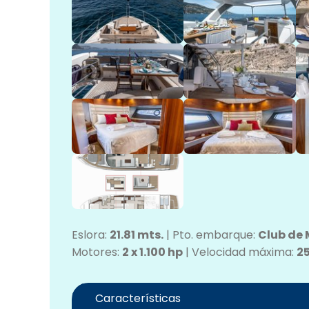
Eslora:
21.81 mts.
|
Pto. embarque:
Club de 
Motores:
2 x 1.100 hp
|
Velocidad máxima:
2
Características