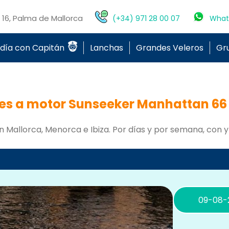
o 16, Palma de Mallorca
(+34) 971 28 00 07
What
 día con Capitán
Lanchas
Grandes Veleros
Gr
tes a motor Sunseeker Manhattan 66
n Mallorca, Menorca e Ibiza. Por días y por semana, con y 