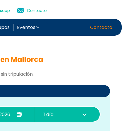
sapp
Contacto
upos
Eventos
Contacto
 en Mallorca
sin tripulación.