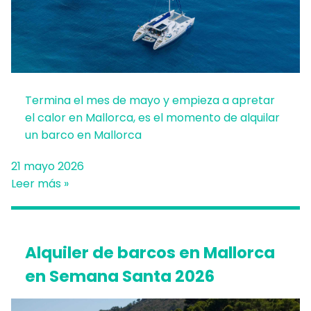
Termina el mes de mayo y empieza a apretar
el calor en Mallorca, es el momento de alquilar
un barco en Mallorca
21 mayo 2026
Leer más »
Alquiler de barcos en Mallorca
en Semana Santa 2026