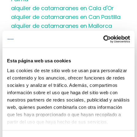
alquiler de catamaranes en Cala d'Or
alquiler de catamaranes en Can Pastilla
alquiler de catamaranes en Mallorca
desde Uruguay
alquiler de catamaranes en Port Adriano
alquiler de catamaranes en Port de
Pollença
Esta página web usa cookies
alquiler de catamaranes en Porto Colom
Las cookies de este sitio web se usan para personalizar
alquiler de catamaranes en Puerto
el contenido y los anuncios, ofrecer funciones de redes
sociales y analizar el tráfico. Además, compartimos
Pollensa
información sobre el uso que haga del sitio web con
alquiler de catamaranes en Puerto
nuestros partners de redes sociales, publicidad y análisis
Portals
web, quienes pueden combinarla con otra información
alquiler de catamaranes en Puerto de
que les haya proporcionado o que hayan recopilado a
Andratx
partir del uso que haya hecho de sus servicios.
alquiler de catamaranes en el Arenal